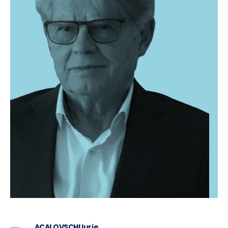
ACALOVSCHI Iurie