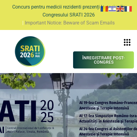
Concurs pentru medicii rezidenti prezenți la sesiunile
Congresului SRATI 2026
|
Important Notice: Beware of Scam Emails
ÎNREGISTRARE POST-
CONGRES