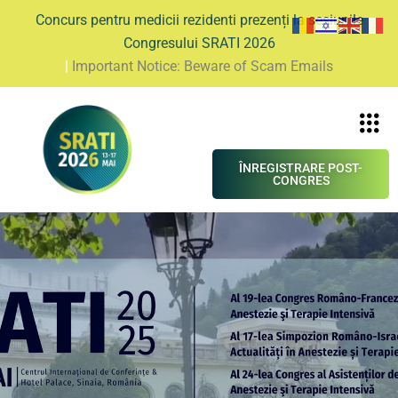
Concurs pentru medicii rezidenti prezenți la sesiunile
Congresului SRATI 2026
|
Important Notice: Beware of Scam Emails
ÎNREGISTRARE POST-
CONGRES