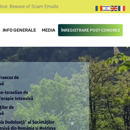
tice: Beware of Scam Emails
INFO GENERALE
MEDIA
ÎNREGISTRARE POST-CONGRES