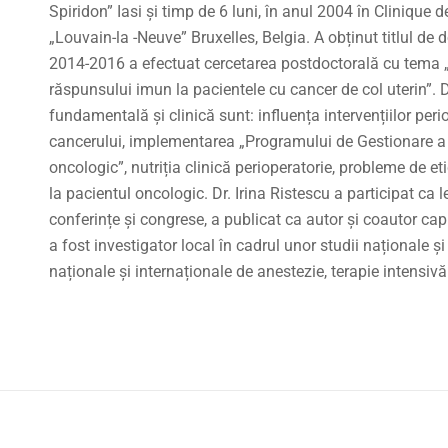
Spiridon” Iasi și timp de 6 luni, în anul 2004 în Clinique de
„Louvain-la -Neuve” Bruxelles, Belgia. A obținut titlul de d
2014-2016 a efectuat cercetarea postdoctorală cu tema „
răspunsului imun la pacientele cu cancer de col uterin”. 
fundamentală și clinică sunt: influența intervențiilor peri
cancerului, implementarea „Programului de Gestionare a S
oncologic”, nutriția clinică perioperatorie, probleme de et
la pacientul oncologic. Dr. Irina Ristescu a participat ca 
conferințe și congrese, a publicat ca autor și coautor capi
a fost investigator local în cadrul unor studii naționale ș
naționale și internaționale de anestezie, terapie intensivă 