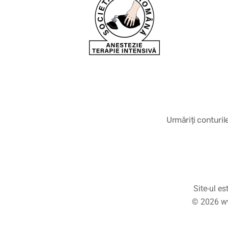
Urmăriți conturil
Site-ul e
© 2026 ww