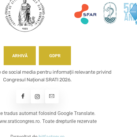
ARHIVĂ
GDPR
e de social media pentru informații relevante privind
Congresul Național SRATI 2026.
ste tradus automat folosind Google Translate.
w.sraticongres.ro. Toate drepturile rezervate
Dezvoltat de
bitfactory.ro