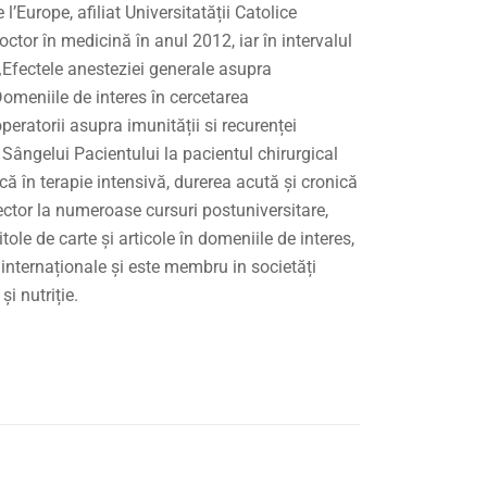
 l’Europe, afiliat Universitatății Catolice
octor în medicină în anul 2012, iar în intervalul
Efectele anesteziei generale asupra
Domeniile de interes în cercetarea
operatorii asupra imunității si recurenței
ângelui Pacientului la pacientul chirurgical
ică în terapie intensivă, durerea acută și cronică
lector la numeroase cursuri postuniversitare,
tole de carte și articole în domeniile de interes,
i internaționale și este membru in societăți
și nutriție.