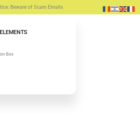
tice: Beware of Scam Emails
ELEMENTS
con Box