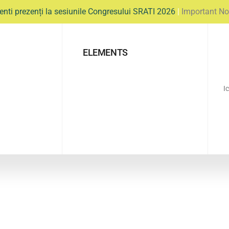
enti prezenți la sesiunile Congresului SRATI 2026
|
Important No
ELEMENTS
I